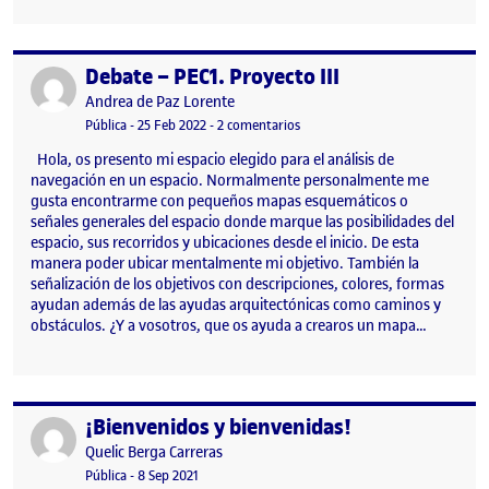
Debate – PEC1. Proyecto III
Publicado por
Publicado por
Andrea de Paz Lorente
Visibilidad:
Fecha de publicación
en Debate – PEC1. Proyecto III
Pública
-
25 Feb 2022
-
2 comentarios
Hola, os presento mi espacio elegido para el análisis de
navegación en un espacio. Normalmente personalmente me
gusta encontrarme con pequeños mapas esquemáticos o
señales generales del espacio donde marque las posibilidades del
espacio, sus recorridos y ubicaciones desde el inicio. De esta
manera poder ubicar mentalmente mi objetivo. También la
señalización de los objetivos con descripciones, colores, formas
ayudan además de las ayudas arquitectónicas como caminos y
obstáculos. ¿Y a vosotros, que os ayuda a crearos un mapa…
¡Bienvenidos y bienvenidas!
Publicado por
Publicado por
Quelic Berga Carreras
Visibilidad:
Fecha de publicación
9 septiembre, 2021 2:49 pm
Pública
-
8 Sep 2021