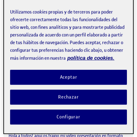
DOCUMENTO EJECUTIVO
Publicado por
Utilizamos
cookies
propias y de terceros para poder
Publicado por
Laura Gonzalez
ofrecerte correctamente todas las funcionalidades del
Visibilidad:
Fecha de publicación
25 junio, 2022 2:45 pm
en DOCUMENTO EJECUTIVO
Pública
-
25 Jun 2022
-
comentario
sitio web, con fines analíticos y para mostrarte publicidad
Práctica - Documento ejecutivo …
personalizada de acuerdo con un perfil elaborado a partir
de tus hábitos de navegación. Puedes aceptar, rechazar o
configurar tus preferencias haciendo clic abajo, u obtener
más información en nuestra
política de cookies.
PEC4 – Aplicación
Publicado por
Publicado por
Laura Gonzalez
Visibilidad:
Fecha de publicación
en PEC4 – Aplicación
Pública
-
24 Jun 2022
-
comentario
Aceptar
PEC4 - Aplicación …
Rechazar
Pechakucha Señalética Medusa Sunbeach Festival
Publicado por
Configurar
Publicado por
Elsa Díaz Escribano
Visibilidad:
Fecha de publicación
en Pechakucha Señalética Medusa Su
Pública
-
2 Jun 2022
-
comentario
Hola a todos! aqui os traigo mi video presentación en formato