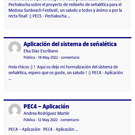
Pechakucha sobre el proyecto de rediseño de señalética para el
Medusa Sunbeach Festival!, un saludo a todos y ánimo a por la
recta final! :) PEC5 - Pechakucha …
Aplicación del sistema de señalética
Publicado por
Publicado por
Elsa Díaz Escribano
Visibilidad:
Fecha de publicación
18 mayo, 2022 5:17 pm
en Aplicación del sistema de señalé
Pública
-
18 May 2022
-
comentario
Hola chicos :) ! Aqui os dejo mi formalización del sistema de
señalética, espero que os guste, un saludo ! :) PEC4 - Aplicación
…
PEC4 – Aplicación
Publicado por
Publicado por
Andrea Rodríguez Martín
Visibilidad:
Fecha de publicación
15 mayo, 2022 5:36 pm
en PEC4 – Aplicación
Pública
-
12 May 2022
-
comentario
PEC4 – Aplicación PEC4 - Aplicación …