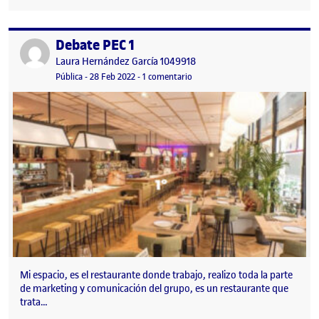
Debate PEC 1
Publicado por
Publicado por
Laura Hernández García 1049918
Visibilidad:
Fecha de publicación
en Debate PEC 1
Pública
-
28 Feb 2022
-
1 comentario
Mi espacio, es el restaurante donde trabajo, realizo toda la parte
de marketing y comunicación del grupo, es un restaurante que
trata…