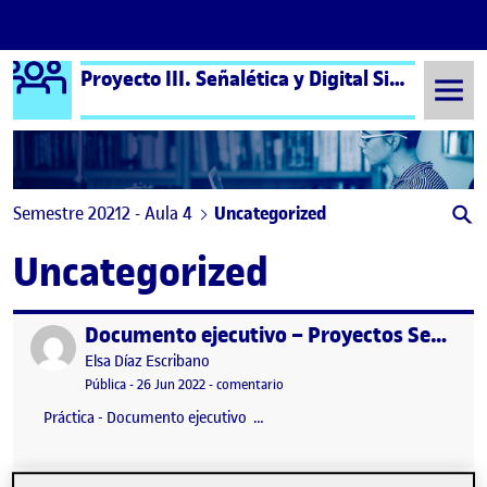
Logo Ágora
Proyecto III. Señalética y Digital Signage aula 4
Saltar al contenido
Semestre 20212 - Aula 4
Uncategorized
Uncategorized
Documento ejecutivo – Proyectos Señalética y Digital Signage
Publicado por
Publicado por
Elsa Díaz Escribano
Visibilidad:
Fecha de publicación
en Documento ejecutivo – Proyectos
Pública
-
26 Jun 2022
-
comentario
Práctica - Documento ejecutivo …