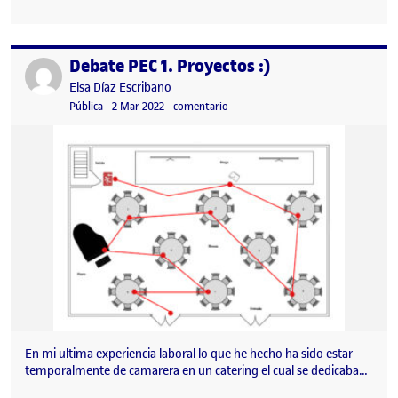
Debate PEC 1. Proyectos :)
Publicado por
Publicado por
Elsa Díaz Escribano
Visibilidad:
Fecha de publicación
en Debate PEC 1. Proyectos :)
Pública
-
2 Mar 2022
-
comentario
En mi ultima experiencia laboral lo que he hecho ha sido estar
temporalmente de camarera en un catering el cual se dedicaba…