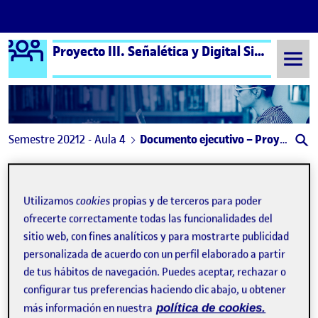
Logo Ágora
Proyecto III. Señalética y Digital Signage aula 4
Saltar al contenido
Semestre 20212 - Aula 4
Documento ejecutivo – Proyectos Señalética y Digital Signage
Navegación de entradas
: DOCUMENTO EJECUTIVO
Anterior
Utilizamos
cookies
propias y de terceros para poder
Documento ejecutivo – Proyect
Publicado por
ofrecerte correctamente todas las funcionalidades del
Publicado por
Elsa Díaz Escribano
sitio web, con fines analíticos y para mostrarte publicidad
Visibilidad:
Fecha de publicación
en Documento ejecutivo – Proyectos Se
Pública
-
26 Jun 2022
-
comentario
personalizada de acuerdo con un perfil elaborado a partir
de tus hábitos de navegación. Puedes aceptar, rechazar o
configurar tus preferencias haciendo clic abajo, u obtener
más información en nuestra
política de cookies.