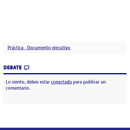
Práctica - Documento ejecutivo
CONTRIBUTION
0
EN DOCUMENTO EJECUTIVO – PROYECTOS S
DEBATE
Lo siento, debes estar
conectado
para publicar un
comentario.