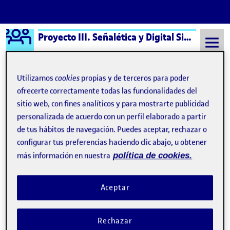
Logo Ágora
Proyecto III. Señalética y Digital Signage aula 4
Saltar al contenido
Utilizamos
cookies
propias y de terceros para poder
ofrecerte correctamente todas las funcionalidades del
Semestre 20212 - Aula 4
PEC4 - Aplicación
sitio web, con fines analíticos y para mostrarte publicidad
personalizada de acuerdo con un perfil elaborado a partir
PEC4 - Aplicación
de tus hábitos de navegación. Puedes aceptar, rechazar o
configurar tus preferencias haciendo clic abajo, u obtener
más información en nuestra
política de cookies.
PEC4 – Aplicación
Publicado por
Publicado por
Laura Gonzalez
Visibilidad:
Fecha de publicación
en PEC4 – Aplicación
Pública
-
24 Jun 2022
-
comentario
Aceptar
PEC4 - Aplicación …
Rechazar