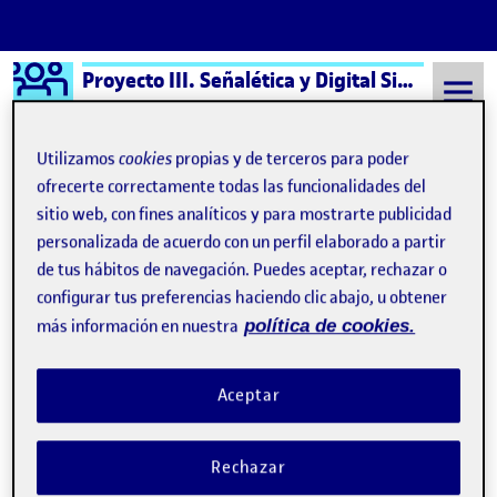
Logo Ágora
Proyecto III. Señalética y Digital Signage aula 4
Saltar al contenido
Utilizamos
cookies
propias y de terceros para poder
ofrecerte correctamente todas las funcionalidades del
sitio web, con fines analíticos y para mostrarte publicidad
Semestre 20212 - Aula 4
18 Mayo, 2022
personalizada de acuerdo con un perfil elaborado a partir
18 Mayo, 2022
de tus hábitos de navegación. Puedes aceptar, rechazar o
configurar tus preferencias haciendo clic abajo, u obtener
más información en nuestra
política de cookies.
Aplicación del sistema de señalética
Publicado por
Publicado por
Elsa Díaz Escribano
Visibilidad:
Fecha de publicación
18 mayo, 2022 5:17 pm
en Aplicación del sistema de señalé
Pública
-
18 May 2022
-
comentario
Aceptar
Hola chicos :) ! Aqui os dejo mi formalización del sistema de
señalética, espero que os guste, un saludo ! :) PEC4 - Aplicación
Rechazar
…