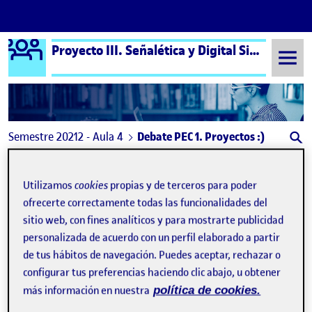
Logo Ágora
Proyecto III. Señalética y Digital Signage aula 4
Saltar al contenido
Semestre 20212 - Aula 4
Debate PEC 1. Proyectos :)
Navegación de entradas
: Debate PEC 1
: Pec
Anterior
Siguiente
Utilizamos
cookies
propias y de terceros para poder
Debate PEC 1. Proyectos :)
ofrecerte correctamente todas las funcionalidades del
Publicado por
sitio web, con fines analíticos y para mostrarte publicidad
Publicado por
Elsa Díaz Escribano
personalizada de acuerdo con un perfil elaborado a partir
Visibilidad:
Fecha de publicación
en Debate PEC 1. Proyectos :)
Pública
-
2 Mar 2022
-
comentario
de tus hábitos de navegación. Puedes aceptar, rechazar o
configurar tus preferencias haciendo clic abajo, u obtener
En mi ultima experiencia laboral lo que he hecho ha sido
más información en nuestra
política de cookies.
estar temporalmente de camarera en un catering el cual se