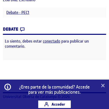
Debate - PEC1
CONTRIBUTION
0
EN DEBATE PEC 1. PROYECTOS :)
DEBATE
Lo siento, debes estar
conectado
para publicar un
comentario.
×
Información
¿Eres parte de la comunidad? Accede
para ver más publicaciones.
Universitat Oberta de Catalunya © 2026
Acceder