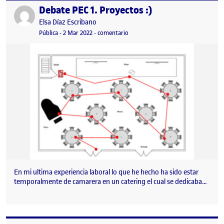
Debate PEC 1. Proyectos :)
Publicado por
Publicado por
Elsa Díaz Escribano
Visibilidad:
Fecha de publicación
en Debate PEC 1. Proyectos :)
Pública
-
2 Mar 2022
-
comentario
En mi ultima experiencia laboral lo que he hecho ha sido estar
temporalmente de camarera en un catering el cual se dedicaba…