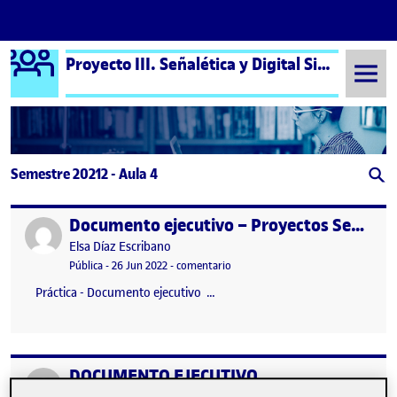
Logo Ágora
Proyecto III. Señalética y Digital Signage aula 4
Saltar al contenido
Semestre 20212 - Aula 4
Documento ejecutivo – Proyectos Señalética y Digital Signage
Publicado por
Publicado por
Elsa Díaz Escribano
Visibilidad:
Fecha de publicación
en Documento ejecutivo – Proyectos
Pública
-
26 Jun 2022
-
comentario
Práctica - Documento ejecutivo …
DOCUMENTO EJECUTIVO
Publicado por
Publicado por
Laura Gonzalez