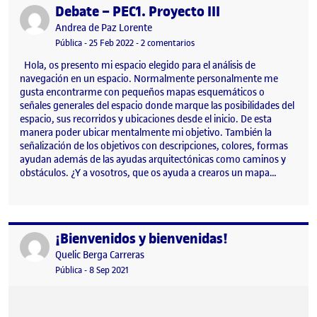
Debate – PEC1. Proyecto III
Publicado por
Publicado por
Andrea de Paz Lorente
Visibilidad:
Fecha de publicación
en Debate – PEC1. Proyecto III
Pública
-
25 Feb 2022
-
2 comentarios
Hola, os presento mi espacio elegido para el análisis de
navegación en un espacio. Normalmente personalmente me
gusta encontrarme con pequeños mapas esquemáticos o
señales generales del espacio donde marque las posibilidades del
espacio, sus recorridos y ubicaciones desde el inicio. De esta
manera poder ubicar mentalmente mi objetivo. También la
señalización de los objetivos con descripciones, colores, formas
ayudan además de las ayudas arquitectónicas como caminos y
obstáculos. ¿Y a vosotros, que os ayuda a crearos un mapa…
¡Bienvenidos y bienvenidas!
Publicado por
Publicado por
Quelic Berga Carreras
Visibilidad:
Fecha de publicación
9 septiembre, 2021 2:49 pm
Pública
-
8 Sep 2021