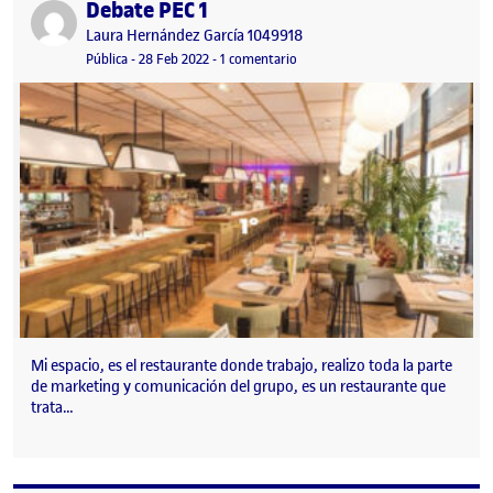
Debate PEC 1
Publicado por
Publicado por
Laura Hernández García 1049918
Visibilidad:
Fecha de publicación
en Debate PEC 1
Pública
-
28 Feb 2022
-
1 comentario
Mi espacio, es el restaurante donde trabajo, realizo toda la parte
de marketing y comunicación del grupo, es un restaurante que
trata…