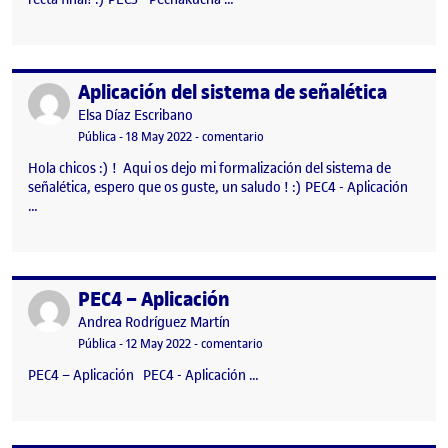
Aplicación del sistema de señalética
Publicado por
Publicado por
Elsa Díaz Escribano
Visibilidad:
Fecha de publicación
18 mayo, 2022 5:17 pm
en Aplicación del sistema de señalé
Pública
-
18 May 2022
-
comentario
Hola chicos :) ! Aqui os dejo mi formalización del sistema de
señalética, espero que os guste, un saludo ! :) PEC4 - Aplicación
…
PEC4 – Aplicación
Publicado por
Publicado por
Andrea Rodríguez Martín
Visibilidad:
Fecha de publicación
15 mayo, 2022 5:36 pm
en PEC4 – Aplicación
Pública
-
12 May 2022
-
comentario
PEC4 – Aplicación PEC4 - Aplicación …