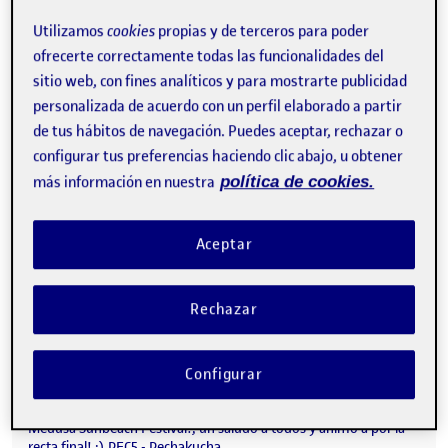
Visibilidad:
Fecha de publicación
25 junio, 2022 2:45 pm
en DOCUMENTO EJECUTIVO
Pública
-
25 Jun 2022
-
comentario
Utilizamos
cookies
propias y de terceros para poder
Práctica - Documento ejecutivo …
ofrecerte correctamente todas las funcionalidades del
sitio web, con fines analíticos y para mostrarte publicidad
personalizada de acuerdo con un perfil elaborado a partir
de tus hábitos de navegación. Puedes aceptar, rechazar o
PEC4 – Aplicación
Publicado por
configurar tus preferencias haciendo clic abajo, u obtener
Publicado por
Laura Gonzalez
más información en nuestra
política de cookies.
Visibilidad:
Fecha de publicación
en PEC4 – Aplicación
Pública
-
24 Jun 2022
-
comentario
PEC4 - Aplicación …
Aceptar
Rechazar
Pechakucha Señalética Medusa Sunbeach Festival
Publicado por
Publicado por
Elsa Díaz Escribano
Visibilidad:
Fecha de publicación
en Pechakucha Señalética Medusa Su
Pública
-
2 Jun 2022
-
comentario
Configurar
Hola a todos! aqui os traigo mi video presentación en formato
Pechakucha sobre el proyecto de rediseño de señalética para el
Medusa Sunbeach Festival!, un saludo a todos y ánimo a por la
recta final! :) PEC5 - Pechakucha …