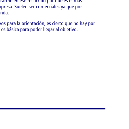
trarme en ese recorrido por que es el más
mpresa. Suelen ser comerciales ya que por
enda.
os para la orientación, es cierto que no hay por
 es básica para poder llegar al objetivo.