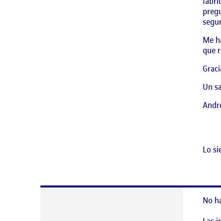
fábri
pregu
segur
Me ha
que r
Graci
Un sa
Andr
Lo si
No h