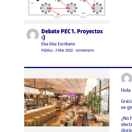
Debate PEC 1. Proyectos
Publicado por
:)
Publicado por
Elsa Díaz Escribano
Visibilidad:
Fecha de publicación
en Debate PEC 1. Proyect
Pública
-
2 Mar 2022
-
comentario
Hola 
Graci
ve ge
¿No h
elect
disti