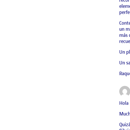
eleme
perfe
Conte
un ma
más c
recue
Un pl
Un sa
Raqu
Hola 
Mucha
Quizá