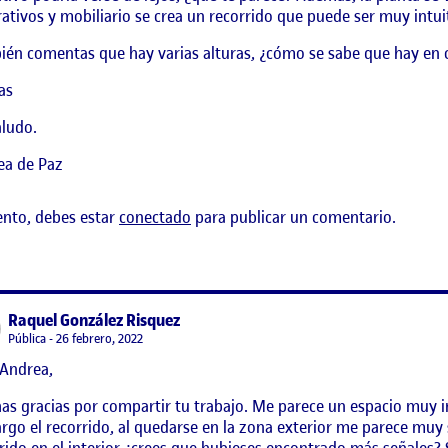
ativos y mobiliario se crea un recorrido que puede ser muy intuit
én comentas que hay varias alturas, ¿cómo se sabe que hay en 
as
ludo.
ea de Paz
ento, debes estar
conectado
para publicar un comentario.
says:
Raquel González Risquez
Visibilidad:
Pública
26 febrero, 2022
 Andrea,
yecto III
s gracias por compartir tu trabajo. Me parece un espacio muy int
go el recorrido, al quedarse en la zona exterior me parece muy 
rido en el interior ¿crees que hubieses encontrado más señales?