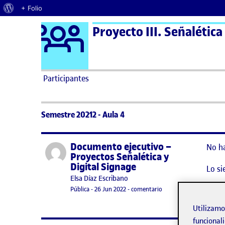
Acerca de WordPress
+ Folio
Logo Ágora
Proyecto III. Señalética
Saltar al contenido
Participantes
Semestre 20212 - Aula 4
Documento ejecutivo –
Publicado por
No h
Proyectos Señalética y
Digital Signage
Lo si
Publicado por
Elsa Díaz Escribano
Visibilidad:
Fecha de publicación
en Documento ejecutivo 
Pública
-
26 Jun 2022
-
comentario
Utilizam
funcionali