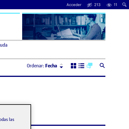
Acceder
213
11
uda
Ordenar:
Descendente
Ordenar:
Fecha
odas las