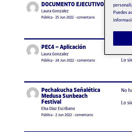
DOCUMENTO EJECUTIVO
Publicado por
No h
personali
Publicado por
Laura Gonzalez
Puedes ac
Lo si
Visibilidad:
Fecha de publicación
25 junio, 2022 2:45 pm
en DOCUMENTO EJECU
Pública
-
25 Jun 2022
-
comentario
informaci
PEC4 – Aplicación
Publicado por
No h
Publicado por
Laura Gonzalez
Lo si
Visibilidad:
Fecha de publicación
en PEC4 – Aplicación
Pública
-
24 Jun 2022
-
comentario
Pechakucha Señalética
Publicado por
No h
Medusa Sunbeach
Festival
Lo si
Publicado por
Elsa Díaz Escribano
Visibilidad:
Fecha de publicación
en Pechakucha Señalétic
Pública
-
2 Jun 2022
-
comentario