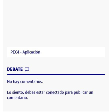
PEC4 - Aplicación
CONTRIBUTION
0
EN PEC4 – APLICACIÓN
DEBATE
No hay comentarios.
Lo siento, debes estar
conectado
para publicar un
comentario.