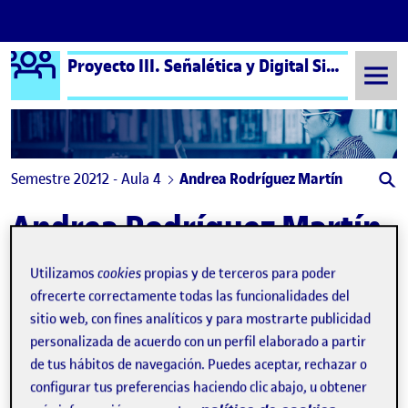
Logo Ágora
Proyecto III. Señalética y Digital Signage aula 4
Saltar al contenido
Semestre 20212 - Aula 4
Andrea Rodríguez Martín
Andrea Rodríguez Martín
Utilizamos
cookies
propias y de terceros para poder
PEC4 – Aplicación
Publicado por
expa
ofrecerte correctamente todas las funcionalidades del
Publicado por
Andrea Rodríguez Martín
sitio web, con fines analíticos y para mostrarte publicidad
Visibilidad:
Fecha de publicación
15 mayo, 2022 5:36 pm
en PEC4 – Aplicación
Pública
-
12 May 2022
-
comentario
personalizada de acuerdo con un perfil elaborado a partir
de tus hábitos de navegación. Puedes aceptar, rechazar o
configurar tus preferencias haciendo clic abajo, u obtener