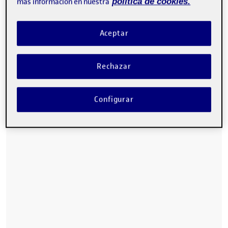
PEC4 – Aplicación
más información en nuestra
política de cookies.
Aceptar
Rechazar
Configurar